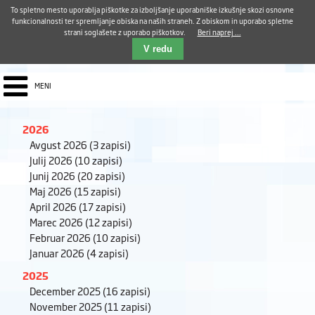
Aktualno
Karierni razvoj
Pohvale in pritožbe
Dostava kosil
Kakovost in varnost
To spletno mesto uporablja piškotke za izboljšanje uporabniške izkušnje skozi osnovne
E-pošta ZUDV
funkcionalnosti ter spremljanje obiska na naših straneh. Z obiskom in uporabo spletne
strani soglašete z uporabo piškotkov.
Beri naprej ...
Iskalnik
EN
V redu
MENI
2026
Avgust 2026
(3 zapisi)
Julij 2026
(10 zapisi)
Junij 2026
(20 zapisi)
Maj 2026
(15 zapisi)
April 2026
(17 zapisi)
Marec 2026
(12 zapisi)
Februar 2026
(10 zapisi)
Januar 2026
(4 zapisi)
2025
December 2025
(16 zapisi)
November 2025
(11 zapisi)