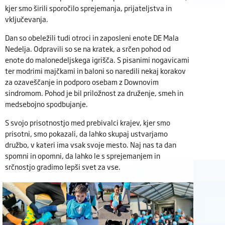
kjer smo širili sporočilo sprejemanja, prijateljstva in
vključevanja.
Dan so obeležili tudi otroci in zaposleni enote DE Mala
Nedelja. Odpravili so se na kratek, a srčen pohod od
enote do malonedeljskega igrišča. S pisanimi nogavicami
ter modrimi majčkami in baloni so naredili nekaj korakov
za ozaveščanje in podporo osebam z Downovim
sindromom. Pohod je bil priložnost za druženje, smeh in
medsebojno spodbujanje.
S svojo prisotnostjo med prebivalci krajev, kjer smo
prisotni, smo pokazali, da lahko skupaj ustvarjamo
družbo, v kateri ima vsak svoje mesto. Naj nas ta dan
spomni in opomni, da lahko le s sprejemanjem in
srčnostjo gradimo lepši svet za vse.