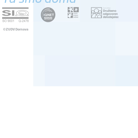
©ZUDV Dornava
Pravno obvestilo
Avtorji
Dostopnost
Katalog informacij javnega značaja
Pooblaščena oseba za varstvo osebnih podatkov