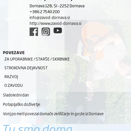
Dornava 128, SI - 2252 Dornava
+386 2 7540 200
info@zavod-dornava.si
http://www.zavod-dornava.si
POVEZAVE
ZA UPORABNIKE / STARŠE / SKRBNIKE
STROKOVNA DEJAVNOST
RAZVOJ
O ZAVODU
Sladoledni dan
Potapljaško doživetje
Vonj po meti povezal domače zeliščarje in goste iz Dornave
Tu smo doma