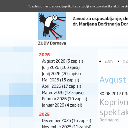
To spletno mesto uporablja piškotke za izboljšanje uporabniške izkušnje sk
2026
Avgust 2026
(5 zapisi)
ZUDV
O 
Julij 2026
(10 zapisi)
Junij 2026
(20 zapisi)
Avgust
Maj 2026
(15 zapisi)
April 2026
(17 zapisi)
Marec 2026
(12 zapisi)
30.08.2017 09
Februar 2026
(10 zapisi)
Koprivn
Januar 2026
(4 zapisi)
spektak
2025
Beri naprej ...
December 2025
(16 zapisi)
November 2025
(11 zapisi)