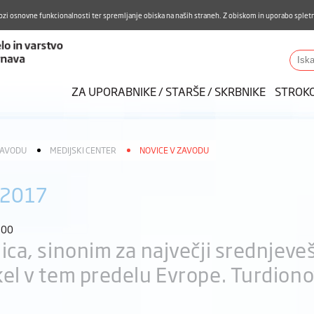
Aktualno
Karierni razvoj
Pohvale in pritožbe
Do
ozi osnovne funkcionalnosti ter spremljanje obiska na naših straneh. Z obiskom in uporabo spletn
ZUDV
Iskalnik
ZA UPORABNIKE / STARŠE / SKRBNIKE
STROK
ZAVODU
MEDIJSKI CENTER
NOVICE V ZAVODU
 2017
:00
ica, sinonim za največji srednjeve
el v tem predelu Evrope. Turdionov