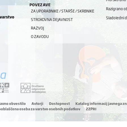
POVEZAVE
Razigrano ob
ZA UPORABNIKE / STARŠE / SKRBNIKE
 varstvo
Sladoledni 
STROKOVNA DEJAVNOST
a
RAZVOJ
O ZAVODU
a
ravno obvestilo
Avtorji
Dostopnost
Katalog informacij javnega zn
ooblaščena oseba za varstvo osebnih podatkov
ZZPRI