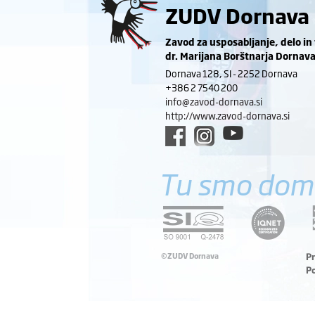
ZUDV Dornava
Zavod za usposabljanje, delo in
dr. Marijana Borštnarja Dornav
Dornava 128, SI - 2252 Dornava
+386 2 7540 200
info@zavod-dornava.si
http://www.zavod-dornava.si
Tu smo dom
©ZUDV Dornava
P
P