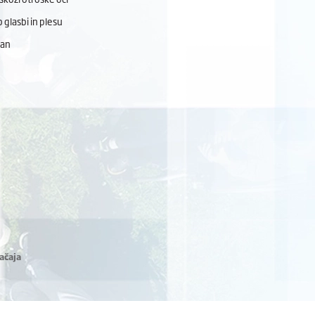
 glasbi in plesu
dan
ačaja