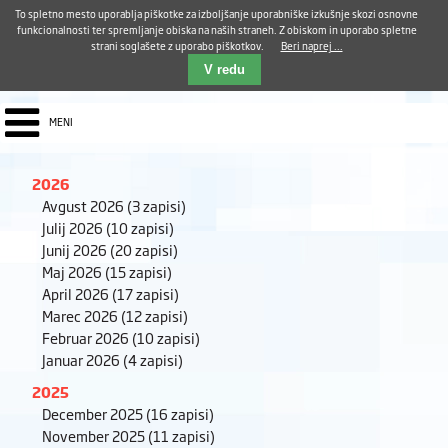
Aktualno
Karierni razvoj
Pohvale in pritožbe
Dostava kosil
Kakovost in varnost
To spletno mesto uporablja piškotke za izboljšanje uporabniške izkušnje skozi osnovne
E-pošta ZUDV
funkcionalnosti ter spremljanje obiska na naših straneh. Z obiskom in uporabo spletne
strani soglašete z uporabo piškotkov.
Beri naprej ...
Iskalnik
EN
V redu
MENI
2026
Avgust 2026
(3 zapisi)
Julij 2026
(10 zapisi)
Junij 2026
(20 zapisi)
Maj 2026
(15 zapisi)
April 2026
(17 zapisi)
Marec 2026
(12 zapisi)
Februar 2026
(10 zapisi)
Januar 2026
(4 zapisi)
2025
December 2025
(16 zapisi)
November 2025
(11 zapisi)