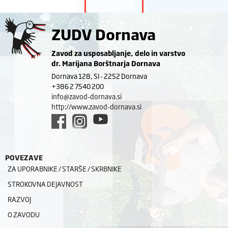
ZUDV Dornava
Zavod za usposabljanje, delo in varstvo
dr. Marijana Borštnarja Dornava
Dornava 128, SI - 2252 Dornava
+386 2 7540 200
info@zavod-dornava.si
http://www.zavod-dornava.si
POVEZAVE
ZA UPORABNIKE / STARŠE / SKRBNIKE
STROKOVNA DEJAVNOST
RAZVOJ
O ZAVODU