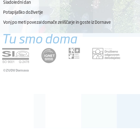
Sladoledni dan
Potapljaško doživetje
Vonj po meti povezal domače zeliščarje in goste iz Dornave
Tu smo doma
©ZUDV Dornava