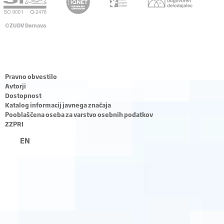
©ZUDV Dornava
Pravno obvestilo
Avtorji
Dostopnost
Katalog informacij javnega značaja
Pooblaščena oseba za varstvo osebnih podatkov
ZZPRI
EN