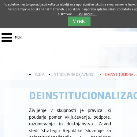
Aktualno
Karierni razvoj
Pohvale in pritožbe
Dostava kosil
Kakovost in varnost
To spletno mesto uporablja piškotke za izboljšanje uporabniške izkušnje skozi osnovne funkc
E-pošta ZUDV
ter spremljanje obiska na naših straneh. Z obiskom in uporabo spletne strani soglašete z 
piškotkov.
Beri naprej ...
Iskalnik
EN
V redu
MENI
ZUDV
STROKOVNA DEJAVNOST
DEINSTITUCIONALI
DEINSTITUCIONALIZAC
Življenje v skupnosti je pravica, ki
poudarja pomen vključevanja, podpore,
razumevanja in dostojanstva. Zavod
sledi Strategiji Republike Slovenije za
deinstitucionalizacijo v socialnem