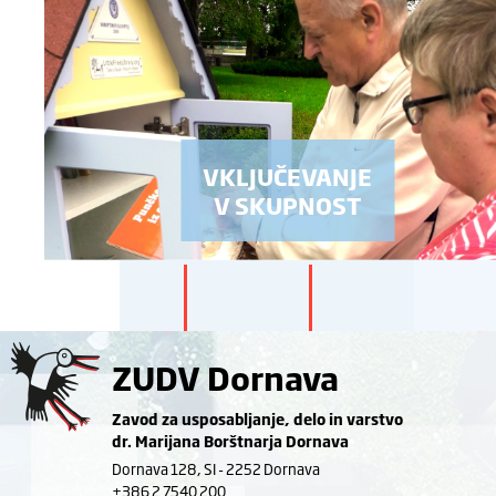
VKLJUČEVANJE
V SKUPNOST
ZUDV Dornava
Zavod za usposabljanje, delo in varstvo
dr. Marijana Borštnarja Dornava
Dornava 128, SI - 2252 Dornava
+386 2 7540 200