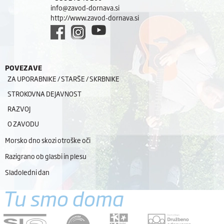
info@zavod-dornava.si
http://www.zavod-dornava.si
POVEZAVE
ZA UPORABNIKE / STARŠE / SKRBNIKE
STROKOVNA DEJAVNOST
RAZVOJ
O ZAVODU
Morsko dno skozi otroške oči
Razigrano ob glasbi in plesu
Sladoledni dan
Tu smo doma