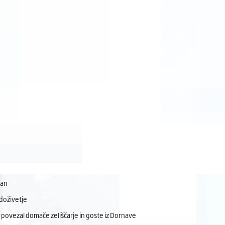
dan
doživetje
 povezal domače zeliščarje in goste iz Dornave