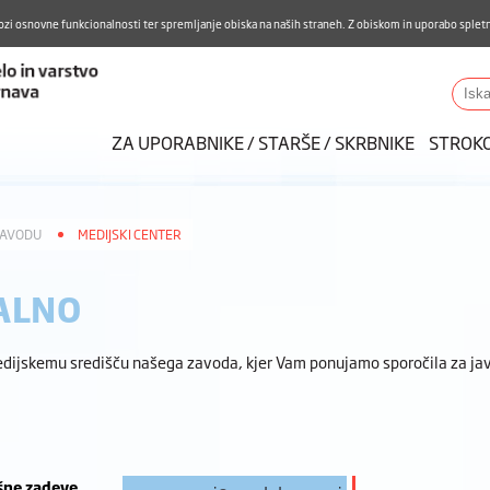
Aktualno
Karierni razvoj
Pohvale in pritožbe
Do
ozi osnovne funkcionalnosti ter spremljanje obiska na naših straneh. Z obiskom in uporabo spletn
ZUDV
Iskalnik
ZA UPORABNIKE / STARŠE / SKRBNIKE
STROK
ZAVODU
MEDIJSKI CENTER
ALNO
dijskemu središču našega zavoda, kjer Vam ponujamo sporočila za jav
šne zadeve