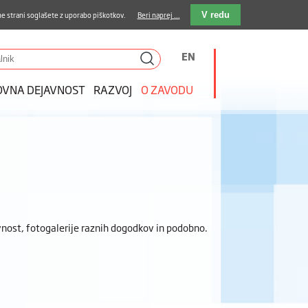
stava kosil
Kakovost in varnost
E-pošta
e strani soglašete z uporabo piškotkov.
Beri naprej ...
V redu
EN
OVNA DEJAVNOST
RAZVOJ
O ZAVODU
nost, fotogalerije raznih dogodkov in podobno.