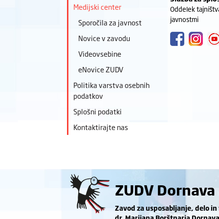
Medijski center
Oddelek tajništv
javnostmi
Sporočila za javnost
Novice v zavodu
Videovsebine
eNovice ZUDV
Politika varstva osebnih
podatkov
Splošni podatki
Kontaktirajte nas
ZUDV Dornava
Zavod za usposabljanje, delo in
dr. Marijana Borštnarja Dornav