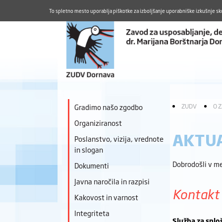
To spletno mesto uporablja piškotke za izboljšanje uporabniške izkušnje sk
Gradimo našo zgodbo
ZUDV
O 
Organiziranost
AKTU
Poslanstvo, vizija, vrednote
in slogan
Dobrodošli v me
Dokumenti
Javna naročila in razpisi
Kontakt
Kakovost in varnost
Integriteta
Služba za splo