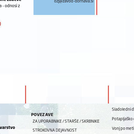
ozj@zavod-dornava.si
a - odnosi z
Sladoledni 
POVEZAVE
Potapljaško 
ZA UPORABNIKE / STARŠE / SKRBNIKE
 varstvo
Vonj po meti
STROKOVNA DEJAVNOST
a