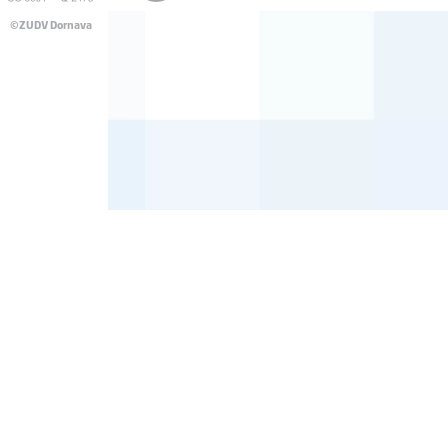
©ZUDV Dornava
Pravno obvestilo
Avtorji
Dostopnost
Katalog informacij javnega značaja