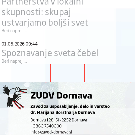
Partnerstva v lokalni
skupnosti: skupaj
ustvarjamo boljši svet
Beri naprej ...
01.06.2026 09:44
Spoznavanje sveta čebel
Beri naprej ...
ZUDV Dornava
Zavod za usposabljanje, delo in varstvo
dr. Marijana Borštnarja Dornava
Dornava 128, SI - 2252 Dornava
+386 2 7540 200
info@zavod-dornava.si