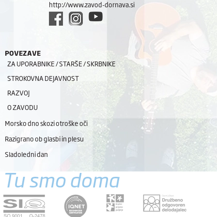
http://www.zavod-dornava.si
POVEZAVE
ZA UPORABNIKE / STARŠE / SKRBNIKE
STROKOVNA DEJAVNOST
RAZVOJ
O ZAVODU
Morsko dno skozi otroške oči
Razigrano ob glasbi in plesu
Sladoledni dan
Tu smo doma