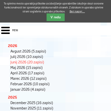
Aktualno
Karierni razvoj
Pohvale in pritožbe
Dostava kosil
Kakovost in varnost
To spletno mesto uporablja piškotke za izboljšanje uporabniške izkušnje skozi osnovne
E-pošta ZUDV
funkcionalnosti ter spremljanje obiska na naših straneh. Z obiskom in uporabo spletne
strani soglašete z uporabo piškotkov.
Beri naprej ...
Iskalnik
EN
V redu
MENI
2026
Avgust 2026
(5 zapisi)
Julij 2026
(10 zapisi)
Junij 2026
(20 zapisi)
Maj 2026
(15 zapisi)
April 2026
(17 zapisi)
Marec 2026
(12 zapisi)
Februar 2026
(10 zapisi)
Januar 2026
(4 zapisi)
2025
December 2025
(16 zapisi)
November 2025
(11 zapisi)