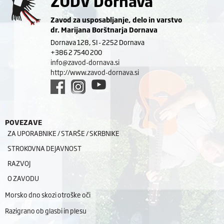
ZUDV Dornava
Zavod za usposabljanje, delo in varstvo
dr. Marijana Borštnarja Dornava
Dornava 128, SI - 2252 Dornava
+386 2 7540 200
info@zavod-dornava.si
http://www.zavod-dornava.si
POVEZAVE
ZA UPORABNIKE / STARŠE / SKRBNIKE
STROKOVNA DEJAVNOST
RAZVOJ
O ZAVODU
Morsko dno skozi otroške oči
Razigrano ob glasbi in plesu