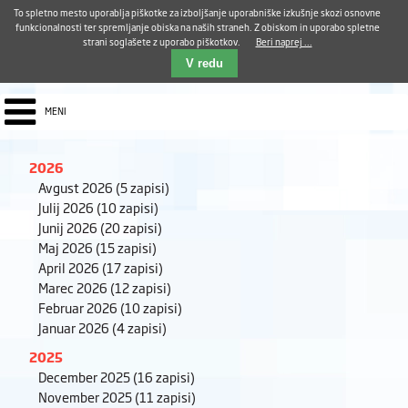
Aktualno
Karierni razvoj
Pohvale in pritožbe
Dostava kosil
Kakovost in varnost
To spletno mesto uporablja piškotke za izboljšanje uporabniške izkušnje skozi osnovne
E-pošta ZUDV
funkcionalnosti ter spremljanje obiska na naših straneh. Z obiskom in uporabo spletne
strani soglašete z uporabo piškotkov.
Beri naprej ...
Iskalnik
EN
V redu
MENI
2026
Avgust 2026
(5 zapisi)
Julij 2026
(10 zapisi)
Junij 2026
(20 zapisi)
Maj 2026
(15 zapisi)
April 2026
(17 zapisi)
Marec 2026
(12 zapisi)
Februar 2026
(10 zapisi)
Januar 2026
(4 zapisi)
2025
December 2025
(16 zapisi)
November 2025
(11 zapisi)