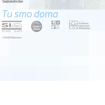
Sladoledni dan
Tu smo doma
©ZUDV Dornava
Pravno obvestilo
Avtorji
Dostopnost
Katalog informacij javnega značaja