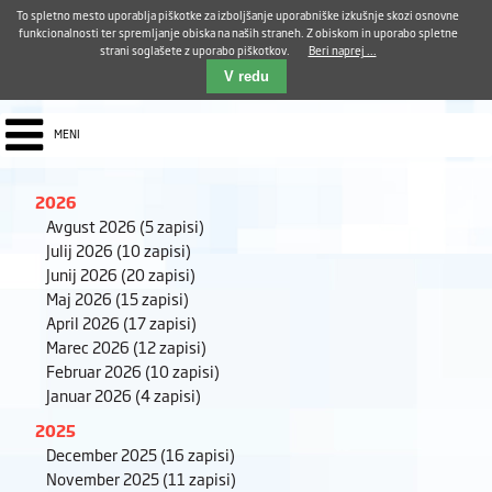
Aktualno
Karierni razvoj
Pohvale in pritožbe
Dostava kosil
Kakovost in varnost
To spletno mesto uporablja piškotke za izboljšanje uporabniške izkušnje skozi osnovne
E-pošta ZUDV
funkcionalnosti ter spremljanje obiska na naših straneh. Z obiskom in uporabo spletne
strani soglašete z uporabo piškotkov.
Beri naprej ...
Iskalnik
EN
V redu
MENI
2026
Avgust 2026
(5 zapisi)
Julij 2026
(10 zapisi)
Junij 2026
(20 zapisi)
Maj 2026
(15 zapisi)
April 2026
(17 zapisi)
Marec 2026
(12 zapisi)
Februar 2026
(10 zapisi)
Januar 2026
(4 zapisi)
2025
December 2025
(16 zapisi)
November 2025
(11 zapisi)