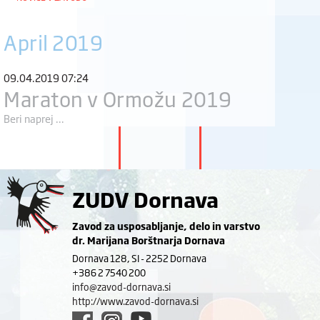
April 2019
09.04.2019 07:24
Maraton v Ormožu 2019
Beri naprej ...
ZUDV Dornava
Zavod za usposabljanje, delo in varstvo
dr. Marijana Borštnarja Dornava
Dornava 128, SI - 2252 Dornava
+386 2 7540 200
info@zavod-dornava.si
http://www.zavod-dornava.si