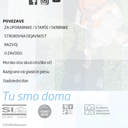
POVEZAVE
ZA UPORABNIKE / STARŠE / SKRBNIKE
STROKOVNA DEJAVNOST
RAZVOJ
O ZAVODU
Morsko dno skozi otroške oči
Razigrano ob glasbi in plesu
Sladoledni dan
Tu smo doma
©ZUDV Dornava