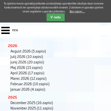
Aktualno
Karierni razvoj
Pohvale in pritožbe
Dostava kosil
Kakovost in varnost
To spletno mesto uporablja piškotke za izboljšanje uporabniške izkušnje skozi osnovne
E-pošta ZUDV
funkcionalnosti ter spremljanje obiska na naših straneh. Z obiskom in uporabo spletne
strani soglašete z uporabo piškotkov.
Beri naprej ...
Iskalnik
EN
V redu
MENI
2026
Avgust 2026
(5 zapisi)
Julij 2026
(10 zapisi)
Junij 2026
(20 zapisi)
Maj 2026
(15 zapisi)
April 2026
(17 zapisi)
Marec 2026
(12 zapisi)
Februar 2026
(10 zapisi)
Januar 2026
(4 zapisi)
2025
December 2025
(16 zapisi)
November 2025
(11 zapisi)