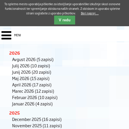
Aktualno
Karierni razvoj
Pohvale in pritožbe
Dostava kosil
Kakovost in varnost
To spletno mesto uporablja piškotke za izboljšanje uporabniške izkušnje skozi osnovne
E-pošta ZUDV
funkcionalnosti ter spremljanje obiska na naših straneh. Z obiskom in uporabo spletne
strani soglašete z uporabo piškotkov.
Beri naprej ...
Iskalnik
EN
V redu
MENI
2026
Avgust 2026
(5 zapisi)
Julij 2026
(10 zapisi)
Junij 2026
(20 zapisi)
Maj 2026
(15 zapisi)
April 2026
(17 zapisi)
Marec 2026
(12 zapisi)
Februar 2026
(10 zapisi)
Januar 2026
(4 zapisi)
2025
December 2025
(16 zapisi)
November 2025
(11 zapisi)