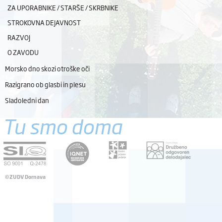
ZA UPORABNIKE / STARŠE / SKRBNIKE
STROKOVNA DEJAVNOST
RAZVOJ
O ZAVODU
Morsko dno skozi otroške oči
Razigrano ob glasbi in plesu
Sladoledni dan
Tu smo doma
©ZUDV Dornava