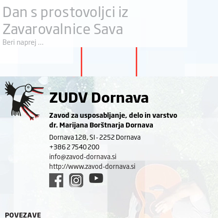
Dan s prostovoljci iz
Zavarovalnice Sava
Beri naprej ...
ZUDV Dornava
Zavod za usposabljanje, delo in varstvo
dr. Marijana Borštnarja Dornava
Dornava 128, SI - 2252 Dornava
+386 2 7540 200
info@zavod-dornava.si
http://www.zavod-dornava.si
POVEZAVE