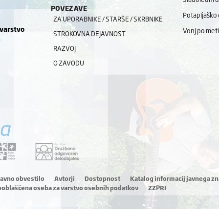
POVEZAVE
Potapljaško 
ZA UPORABNIKE / STARŠE / SKRBNIKE
 varstvo
Vonj po meti
STROKOVNA DEJAVNOST
a
RAZVOJ
O ZAVODU
a
ravno obvestilo
Avtorji
Dostopnost
Katalog informacij javnega zn
ooblaščena oseba za varstvo osebnih podatkov
ZZPRI