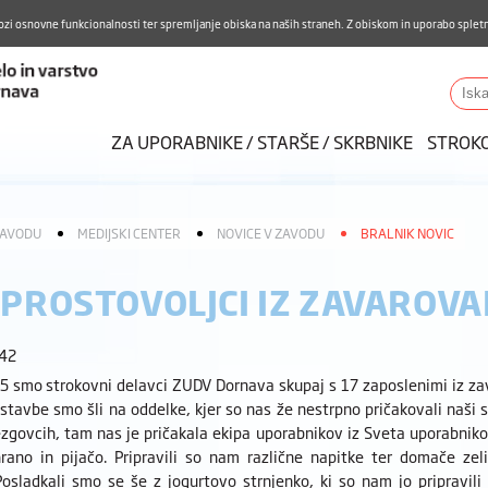
Aktualno
Karierni razvoj
Pohvale in pritožbe
Do
ozi osnovne funkcionalnosti ter spremljanje obiska na naših straneh. Z obiskom in uporabo spletn
ZUDV
Iskalnik
ZA UPORABNIKE / STARŠE / SKRBNIKE
STROK
ZAVODU
MEDIJSKI CENTER
NOVICE V ZAVODU
BRALNIK NOVIC
 PROSTOVOLJCI IZ ZAVAROVA
:42
5 smo strokovni delavci ZUDV Dornava skupaj s 17 zaposlenimi iz zava
stavbe smo šli na oddelke, kjer so nas že nestrpno pričakovali naši 
zgovcih, tam nas je pričakala ekipa uporabnikov iz Sveta uporabnikov 
hrano in pijačo. Pripravili so nam različne napitke ter domače ze
Posladkali smo se še z jogurtovo strnjenko, ki so nam jo pripravil