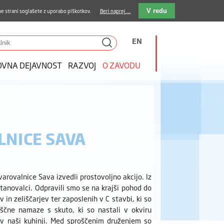
stava kosil
Kakovost in varnost
E-pošta
e strani soglašete z uporabo piškotkov.
Beri naprej ...
V redu
EN
OVNA DEJAVNOST
RAZVOJ
O ZAVODU
LNICE SAVA
rovalnice Sava izvedli prostovoljno akcijo. Iz
stanovalci. Odpravili smo se na krajši pohod do
in zeliščarjev ter zaposlenih v C stavbi, ki so
liščne namaze s skuto, ki so nastali v okviru
i v naši kuhinji. Med sproščenim druženjem so