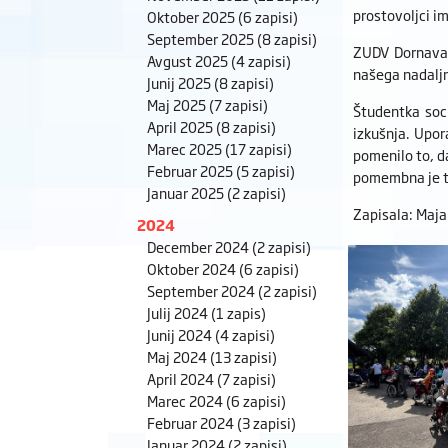
prostovoljci i
Oktober 2025
(6 zapisi)
September 2025
(8 zapisi)
ZUDV Dornava s
Avgust 2025
(4 zapisi)
našega nadalj
Junij 2025
(8 zapisi)
Maj 2025
(7 zapisi)
Študentka soc
April 2025
(8 zapisi)
izkušnja. Upor
Marec 2025
(17 zapisi)
pomenilo to, d
Februar 2025
(5 zapisi)
pomembna je top
Januar 2025
(2 zapisi)
Zapisala: Maja
2024
December 2024
(2 zapisi)
Oktober 2024
(6 zapisi)
September 2024
(2 zapisi)
Julij 2024
(1 zapis)
Junij 2024
(4 zapisi)
Maj 2024
(13 zapisi)
April 2024
(7 zapisi)
Marec 2024
(6 zapisi)
Februar 2024
(3 zapisi)
Januar 2024
(2 zapisi)