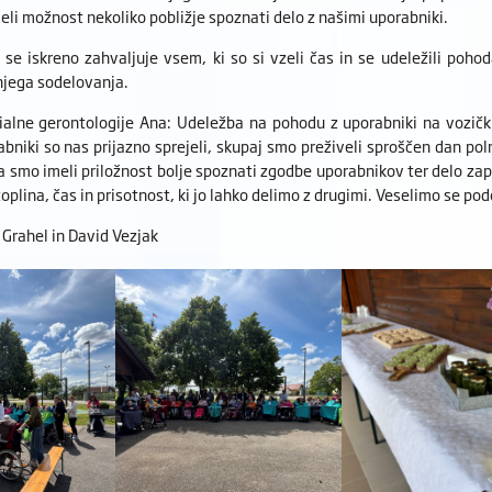
meli možnost nekoliko pobližje spoznati delo z našimi uporabniki.
e iskreno zahvaljuje vsem, ki so si vzeli čas in se udeležili poho
njega sodelovanja.
ialne gerontologije Ana: Udeležba na pohodu z uporabniki na vozičk
abniki so nas prijazno sprejeli, skupaj smo preživeli sproščen dan p
a smo imeli priložnost bolje spoznati zgodbe uporabnikov ter delo za
lina, čas in prisotnost, ki jo lahko delimo z drugimi. Veselimo se podo
 Grahel in David Vezjak