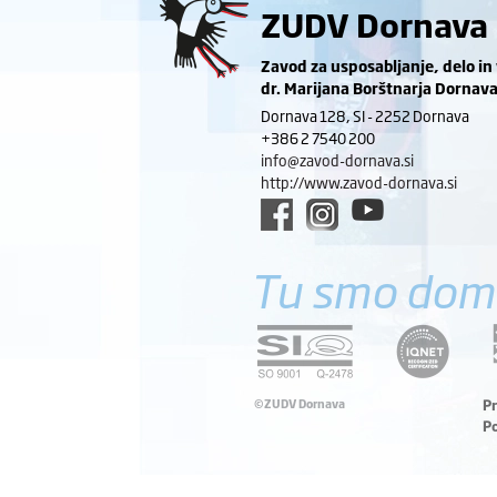
ZUDV Dornava
Zavod za usposabljanje, delo in
dr. Marijana Borštnarja Dornav
Dornava 128, SI - 2252 Dornava
+386 2 7540 200
info@zavod-dornava.si
http://www.zavod-dornava.si
Tu smo dom
©ZUDV Dornava
P
P