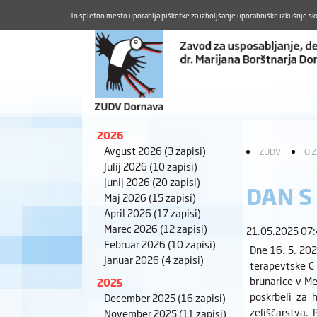
To spletno mesto uporablja piškotke za izboljšanje uporabniške izkušnje sk
2026
Avgust 2026
(3 zapisi)
ZUDV
O 
Julij 2026
(10 zapisi)
Junij 2026
(20 zapisi)
DAN S
Maj 2026
(15 zapisi)
April 2026
(17 zapisi)
Marec 2026
(12 zapisi)
21.05.2025 07
Februar 2026
(10 zapisi)
Dne 16. 5. 202
Januar 2026
(4 zapisi)
terapevtske C 
brunarice v Me
2025
poskrbeli za 
December 2025
(16 zapisi)
zeliščarstva. 
November 2025
(11 zapisi)