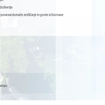
doživetje
 povezal domače zeliščarje in goste iz Dornave
ačaja