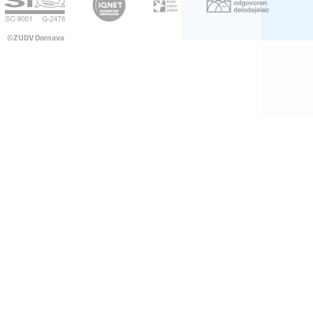
©ZUDV Dornava
Pravno obvestilo
Avtorji
Dostopnost
Katalog informacij javnega značaja
Pooblaščena oseba za varstvo osebnih podatkov
ZZPRI