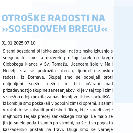
OTROŠKE RADOSTI NA
»SOSEDOVEM BREGU«
31.01.2025 07:10
S temi besedami bi lahko zapisali našo zimsko izkušnjo s
snegom, ki smo jo doživeli prejšnji torek na bregu
Globokega klanca v Sv. Tomažu. Učencem šole v Mali
Nedelji sta se pridružila učenca, ljubitelja zimskih
radosti, iz Dornave. Skupaj smo se odpeljali proti
obljubljeni snežni deželi in bili očarani nad
prizadevnostjo skupine zanesenjakov, ki je v tej topli zimi
s snežno odejo pokrila za nas dovolj velik kos sankališča.
Iz kombija smo poskakali v popolni zimski opremi, s sanmi
v rokah in se zakadili proti »beli fliki«, ki je zaradi svoje
majhnosti terjala precej sankaškega znanja. Le malo se
jih je smelo podati samih po strmini, pa še ti so pogosto
kaskadersko pristali na travi. Drugi smo se varneje