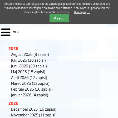
Aktualno
Karierni razvoj
Pohvale in pritožbe
Dostava kosil
Kakovost in varnost
To spletno mesto uporablja piškotke za izboljšanje uporabniške izkušnje skozi osnovne
E-pošta ZUDV
funkcionalnosti ter spremljanje obiska na naših straneh. Z obiskom in uporabo spletne
strani soglašete z uporabo piškotkov.
Beri naprej ...
Iskalnik
EN
V redu
MENI
2026
Avgust 2026
(3 zapisi)
Julij 2026
(10 zapisi)
Junij 2026
(20 zapisi)
Maj 2026
(15 zapisi)
April 2026
(17 zapisi)
Marec 2026
(12 zapisi)
Februar 2026
(10 zapisi)
Januar 2026
(4 zapisi)
2025
December 2025
(16 zapisi)
November 2025
(11 zapisi)