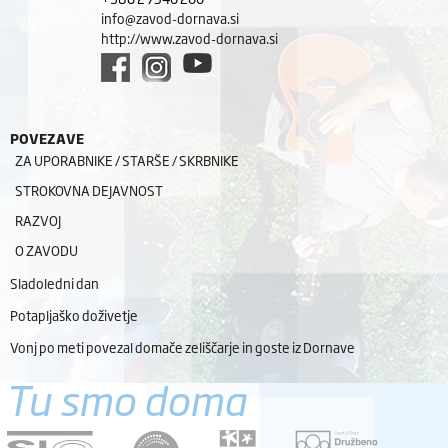
info@zavod-dornava.si
http://www.zavod-dornava.si
POVEZAVE
ZA UPORABNIKE / STARŠE / SKRBNIKE
STROKOVNA DEJAVNOST
RAZVOJ
O ZAVODU
Sladoledni dan
Potapljaško doživetje
Vonj po meti povezal domače zeliščarje in goste iz Dornave
Tu smo doma