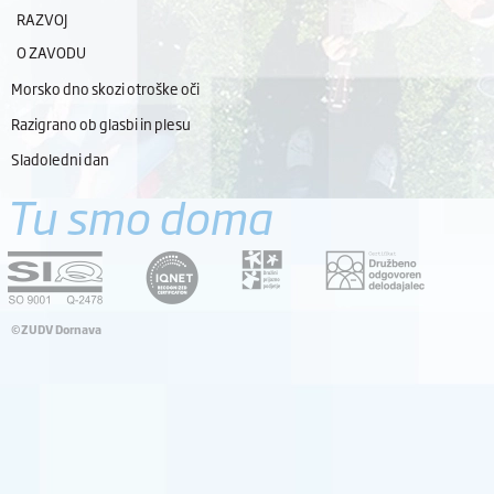
RAZVOJ
O ZAVODU
Morsko dno skozi otroške oči
Razigrano ob glasbi in plesu
Sladoledni dan
Tu smo doma
©ZUDV Dornava