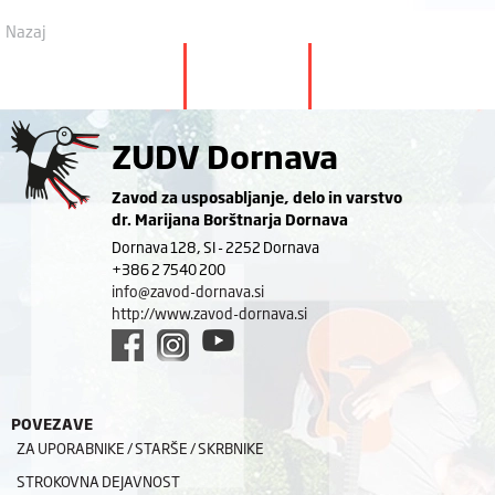
Nazaj
ZUDV Dornava
Zavod za usposabljanje, delo in varstvo
dr. Marijana Borštnarja Dornava
Dornava 128, SI - 2252 Dornava
+386 2 7540 200
info@zavod-dornava.si
http://www.zavod-dornava.si
POVEZAVE
ZA UPORABNIKE / STARŠE / SKRBNIKE
STROKOVNA DEJAVNOST