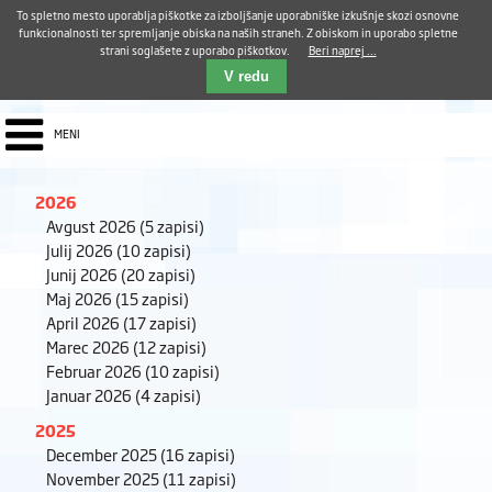
Aktualno
Karierni razvoj
Pohvale in pritožbe
Dostava kosil
Kakovost in varnost
To spletno mesto uporablja piškotke za izboljšanje uporabniške izkušnje skozi osnovne
E-pošta ZUDV
funkcionalnosti ter spremljanje obiska na naših straneh. Z obiskom in uporabo spletne
strani soglašete z uporabo piškotkov.
Beri naprej ...
Iskalnik
EN
V redu
MENI
2026
Avgust 2026
(5 zapisi)
Julij 2026
(10 zapisi)
Junij 2026
(20 zapisi)
Maj 2026
(15 zapisi)
April 2026
(17 zapisi)
Marec 2026
(12 zapisi)
Februar 2026
(10 zapisi)
Januar 2026
(4 zapisi)
2025
December 2025
(16 zapisi)
November 2025
(11 zapisi)