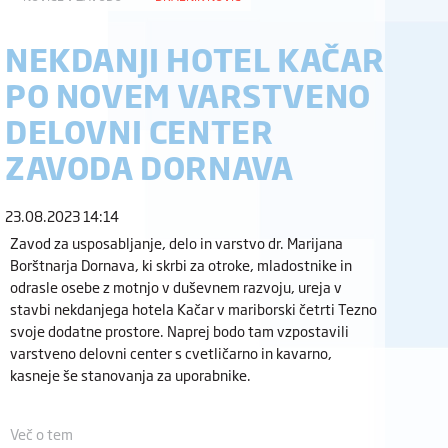
NEKDANJI HOTEL KAČAR
PO NOVEM VARSTVENO
DELOVNI CENTER
ZAVODA DORNAVA
23.08.2023 14:14
Zavod za usposabljanje, delo in varstvo dr. Marijana
Borštnarja Dornava, ki skrbi za otroke, mladostnike in
odrasle osebe z motnjo v duševnem razvoju, ureja v
stavbi nekdanjega hotela Kačar v mariborski četrti Tezno
svoje dodatne prostore. Naprej bodo tam vzpostavili
varstveno delovni center s cvetličarno in kavarno,
kasneje še stanovanja za uporabnike.
Več o tem