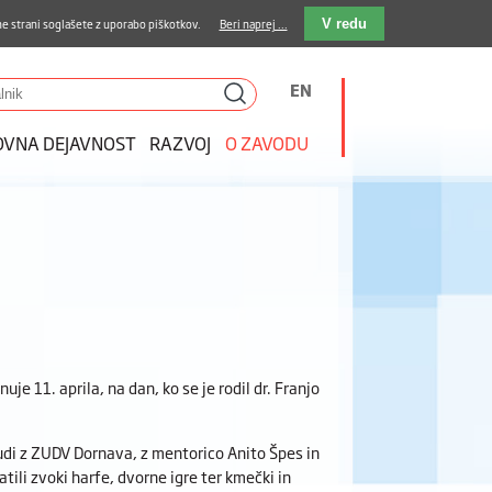
stava kosil
Kakovost in varnost
E-pošta
e strani soglašete z uporabo piškotkov.
Beri naprej ...
V redu
EN
OVNA DEJAVNOST
RAZVOJ
O ZAVODU
je 11. aprila, na dan, ko se je rodil dr. Franjo
udi z ZUDV Dornava, z mentorico Anito Špes in
ili zvoki harfe, dvorne igre ter kmečki in