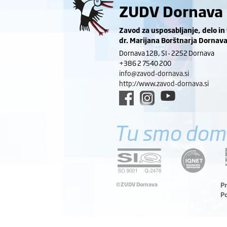
ZUDV Dornava
Zavod za usposabljanje, delo in
dr. Marijana Borštnarja Dornav
Dornava 128, SI - 2252 Dornava
+386 2 7540 200
info@zavod-dornava.si
http://www.zavod-dornava.si
Tu smo dom
©ZUDV Dornava
P
P