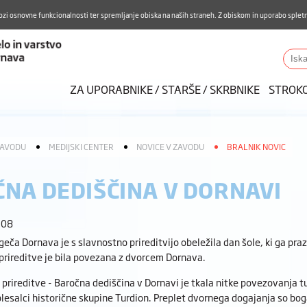
Aktualno
Karierni razvoj
Pohvale in pritožbe
Do
ozi osnovne funkcionalnosti ter spremljanje obiska na naših straneh. Z obiskom in uporabo spletn
ZUDV
Iskalnik
ZA UPORABNIKE / STARŠE / SKRBNIKE
STROK
ZAVODU
MEDIJSKI CENTER
NOVICE V ZAVODU
BRALNIK NOVIC
NA DEDIŠČINA V DORNAVI
:08
geča Dornava je s slavnostno prireditvijo obeležila dan šole, ki ga praznu
prireditve je bila povezana z dvorcem Dornava.
prireditve - Baročna dediščina v Dornavi je tkala nitke povezovanja t
esalci historične skupine Turdion. Preplet dvornega dogajanja so bogat