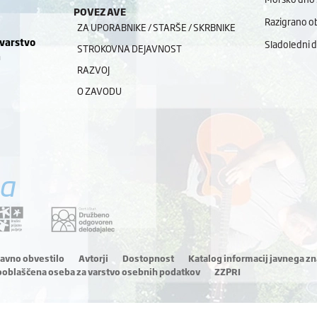
POVEZAVE
Razigrano ob
ZA UPORABNIKE / STARŠE / SKRBNIKE
 varstvo
Sladoledni 
STROKOVNA DEJAVNOST
a
RAZVOJ
O ZAVODU
a
ravno obvestilo
Avtorji
Dostopnost
Katalog informacij javnega zn
ooblaščena oseba za varstvo osebnih podatkov
ZZPRI