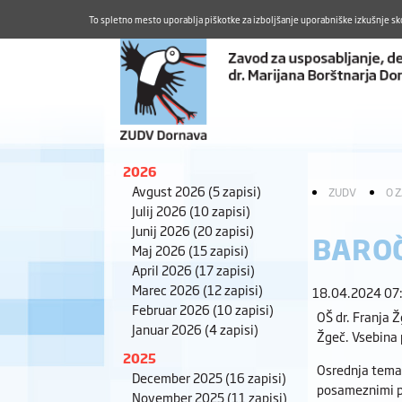
To spletno mesto uporablja piškotke za izboljšanje uporabniške izkušnje sk
2026
Avgust 2026
(5 zapisi)
ZUDV
O 
Julij 2026
(10 zapisi)
Junij 2026
(20 zapisi)
BAROČ
Maj 2026
(15 zapisi)
April 2026
(17 zapisi)
Marec 2026
(12 zapisi)
18.04.2024 07
Februar 2026
(10 zapisi)
OŠ dr. Franja Ž
Januar 2026
(4 zapisi)
Žgeč. Vsebina 
2025
Osrednja tema 
December 2025
(16 zapisi)
posameznimi pl
November 2025
(11 zapisi)