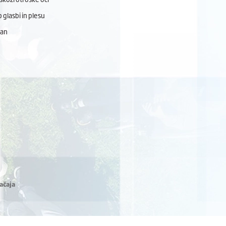
 glasbi in plesu
dan
ačaja