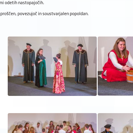
mi odetih nastopajočih.
o sproščen, povezujoč in soustvarjalen popoldan.