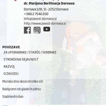
dr. Marijana Borštnarja Dornava
Dornava 128, SI - 2252 Dornava
+386 2 7540 200
info@zavod-dornava.si
http://www.zavod-dornava.si
POVEZAVE
ZA UPORABNIKE / STARŠE / SKRBNIKE
STROKOVNA DEJAVNOST
RAZVOJ
O ZAVODU
Morsko dno skozi otroške oči
Razigrano ob glasbi in plesu
Sladoledni dan