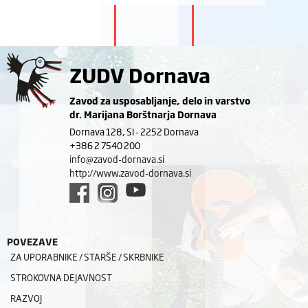
ZUDV Dornava
Zavod za usposabljanje, delo in varstvo
dr. Marijana Borštnarja Dornava
Dornava 128, SI - 2252 Dornava
+386 2 7540 200
info@zavod-dornava.si
http://www.zavod-dornava.si
POVEZAVE
ZA UPORABNIKE / STARŠE / SKRBNIKE
STROKOVNA DEJAVNOST
RAZVOJ