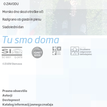
O ZAVODU
Morsko dno skozi otroške oči
Razigrano ob glasbi in plesu
Sladoledni dan
Tu smo doma
©ZUDV Dornava
Pravno obvestilo
Avtorji
Dostopnost
Katalog informacij javnega značaja