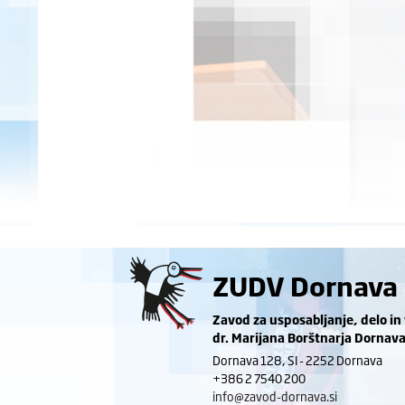
ZUDV Dornava
Zavod za usposabljanje, delo in
dr. Marijana Borštnarja Dornav
Dornava 128, SI - 2252 Dornava
+386 2 7540 200
info@zavod-dornava.si