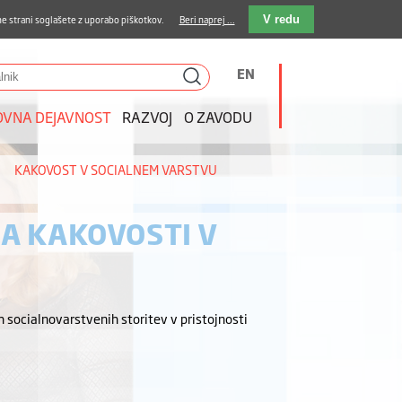
stava kosil
Kakovost in varnost
E-pošta
e strani soglašete z uporabo piškotkov.
Beri naprej ...
V redu
EN
OVNA DEJAVNOST
RAZVOJ
O ZAVODU
KAKOVOST V SOCIALNEM VARSTVU
A KAKOVOSTI V
 socialnovarstvenih storitev v pristojnosti