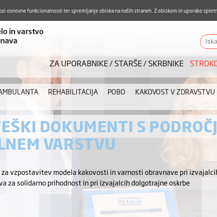
Aktualno
Karierni razvoj
Pohvale in pritožbe
Do
ozi osnovne funkcionalnosti ter spremljanje obiska na naših straneh. Z obiskom in uporabo spletn
ZUDV
Iskalnik
ZA UPORABNIKE / STARŠE / SKRBNIKE
STROK
 AMBULANTA
REHABILITACIJA
POBO
KAKOVOST V ZDRAVSTVU
EŠKI DOKUMENTI S PODROČJ
LNEM VARSTVU
e
za vzpostavitev modela kakovosti in varnosti obravnave pri izvajalcih
va za solidarno prihodnost in pri izvajalcih dolgotrajne oskrbe