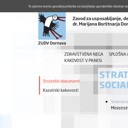
To spletno mesto uporablja piškotke za izboljšanje uporabniške izkušnje sk
ZDRAVSTVENA NEGA
SPLOŠNA
KAKOVOST V PRAKSI
STRAT
Strateški dokumenti
SOCIA
Kazalniki kakovosti
Smernic
Ministrst