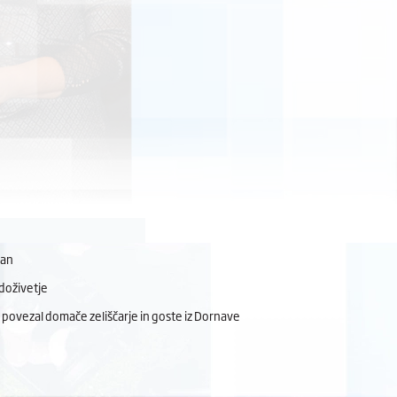
dan
doživetje
 povezal domače zeliščarje in goste iz Dornave