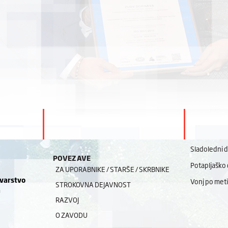
Sladoledni 
POVEZAVE
Potapljaško 
ZA UPORABNIKE / STARŠE / SKRBNIKE
 varstvo
Vonj po meti
STROKOVNA DEJAVNOST
a
RAZVOJ
O ZAVODU