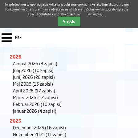
Aktualno
Karierni razvoj
Pohvale in pritožbe
Dostava kosil
Kakovost in varnost
To spletno mesto uporablja piškotke za izboljšanje uporabniške izkušnje skozi osnovne
E-pošta ZUDV
funkcionalnosti ter spremljanje obiska na naših straneh. Z obiskom in uporabo spletne
strani soglašete z uporabo piškotkov.
Beri naprej ...
Iskalnik
EN
V redu
MENI
2026
Avgust 2026
(3 zapisi)
Julij 2026
(10 zapisi)
Junij 2026
(20 zapisi)
Maj 2026
(15 zapisi)
April 2026
(17 zapisi)
Marec 2026
(12 zapisi)
Februar 2026
(10 zapisi)
Januar 2026
(4 zapisi)
2025
December 2025
(16 zapisi)
November 2025
(11 zapisi)