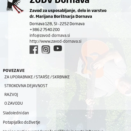
Zavod za usposabljanje, delo in varstvo
dr. Marijana Borštnarja Dornava
Dornava 128, SI - 2252 Dornava
+386 2 7540 200
info@zavod-dornava.si
http://www.zavod-dornava.si
POVEZAVE
ZA UPORABNIKE / STARŠE / SKRBNIKE
STROKOVNA DEJAVNOST
RAZVOJ
O ZAVODU
Sladoledni dan
Potapljaško doživetje