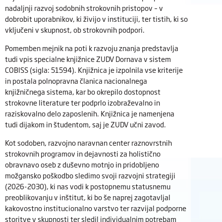
nadaljnji razvoj sodobnih strokovnih pristopov – v
dobrobit uporabnikov, ki živijo v instituciji, ter tistih, ki so
vključeni v skupnost, ob strokovnih podpori.
Pomemben mejnik na poti k razvoju znanja predstavlja
tudi vpis specialne knjižnice ZUDV Dornava v sistem
COBISS (sigla: 51594). Knjižnica je izpolnila vse kriterije
in postala polnopravna članica nacionalnega
knjižničnega sistema, kar bo okrepilo dostopnost
strokovne literature ter podprlo izobraževalno in
raziskovalno delo zaposlenih. Knjižnica je namenjena
tudi dijakom in študentom, saj je ZUDV učni zavod.
Kot sodoben, razvojno naravnan center raznovrstnih
strokovnih programov in dejavnosti za holistično
obravnavo oseb z duševno motnjo in pridobljeno
možgansko poškodbo sledimo svoji razvojni strategiji
(2026-2030), ki nas vodi k postopnemu statusnemu
preoblikovanju v inštitut, ki bo še naprej zagotavljal
kakovostno institucionalno varstvo ter razvijal podporne
storitve v skupnosti ter sledil individualnim potrebam