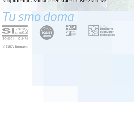
Vonj po meti povezal domače zeliščarje in goste iz Dornave
Tu smo doma
©ZUDV Dornava
Pravno obvestilo
Avtorji