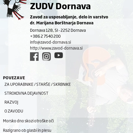
ZUDV Dornava
Zavod za usposabljanje, delo in varstvo
dr. Marijana Borštnarja Dornava
Dornava 128, SI - 2252 Dornava
+386 2 7540 200
info@zavod-dornava.si
http://www.zavod-dornava.si
POVEZAVE
ZA UPORABNIKE / STARŠE / SKRBNIKE
STROKOVNA DEJAVNOST
RAZVOJ
O ZAVODU
Morsko dno skozi otroške oči
Razigrano ob glasbi in plesu