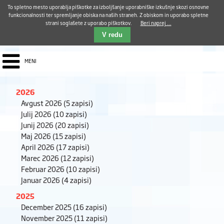
Aktualno
Karierni razvoj
Pohvale in pritožbe
Dostava kosil
Kakovost in varnost
To spletno mesto uporablja piškotke za izboljšanje uporabniške izkušnje skozi osnovne
E-pošta ZUDV
funkcionalnosti ter spremljanje obiska na naših straneh. Z obiskom in uporabo spletne
strani soglašete z uporabo piškotkov.
Beri naprej ...
Iskalnik
EN
V redu
MENI
2026
Avgust 2026
(5 zapisi)
Julij 2026
(10 zapisi)
Junij 2026
(20 zapisi)
Maj 2026
(15 zapisi)
April 2026
(17 zapisi)
Marec 2026
(12 zapisi)
Februar 2026
(10 zapisi)
Januar 2026
(4 zapisi)
2025
December 2025
(16 zapisi)
November 2025
(11 zapisi)