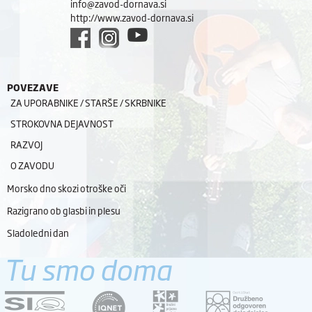
info@zavod-dornava.si
http://www.zavod-dornava.si
POVEZAVE
ZA UPORABNIKE / STARŠE / SKRBNIKE
STROKOVNA DEJAVNOST
RAZVOJ
O ZAVODU
Morsko dno skozi otroške oči
Razigrano ob glasbi in plesu
Sladoledni dan
Tu smo doma