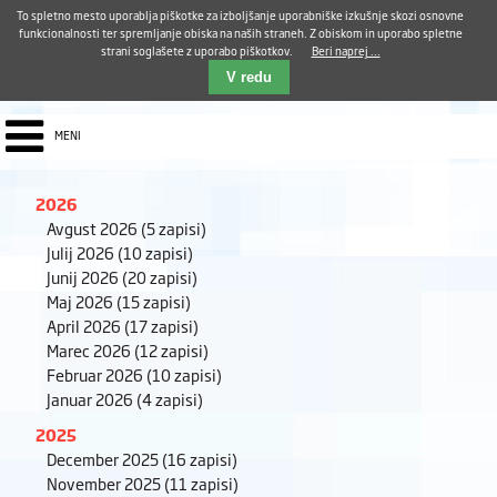
Aktualno
Karierni razvoj
Pohvale in pritožbe
Dostava kosil
Kakovost in varnost
To spletno mesto uporablja piškotke za izboljšanje uporabniške izkušnje skozi osnovne
E-pošta ZUDV
funkcionalnosti ter spremljanje obiska na naših straneh. Z obiskom in uporabo spletne
strani soglašete z uporabo piškotkov.
Beri naprej ...
Iskalnik
EN
V redu
MENI
2026
Avgust 2026
(5 zapisi)
Julij 2026
(10 zapisi)
Junij 2026
(20 zapisi)
Maj 2026
(15 zapisi)
April 2026
(17 zapisi)
Marec 2026
(12 zapisi)
Februar 2026
(10 zapisi)
Januar 2026
(4 zapisi)
2025
December 2025
(16 zapisi)
November 2025
(11 zapisi)