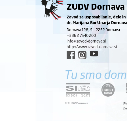
ZUDV Dornava
Zavod za usposabljanje, delo in
dr. Marijana Borštnarja Dornav
Dornava 128, SI - 2252 Dornava
+386 2 7540 200
info@zavod-dornava.si
http://www.zavod-dornava.si
Tu smo dom
©ZUDV Dornava
P
P