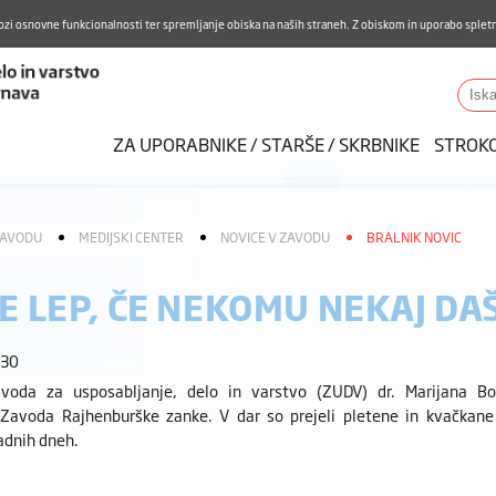
Aktualno
Karierni razvoj
Pohvale in pritožbe
Do
ozi osnovne funkcionalnosti ter spremljanje obiska na naših straneh. Z obiskom in uporabo spletn
ZUDV
Iskalnik
ZA UPORABNIKE / STARŠE / SKRBNIKE
STROK
ZAVODU
MEDIJSKI CENTER
NOVICE V ZAVODU
BRALNIK NOVIC
JE LEP, ČE NEKOMU NEKAJ DA
:30
voda za usposabljanje, delo in varstvo (ZUDV) dr. Marijana Bor
 Zavoda Rajhenburške zanke. V dar so prejeli pletene in kvačkane 
ladnih dneh.