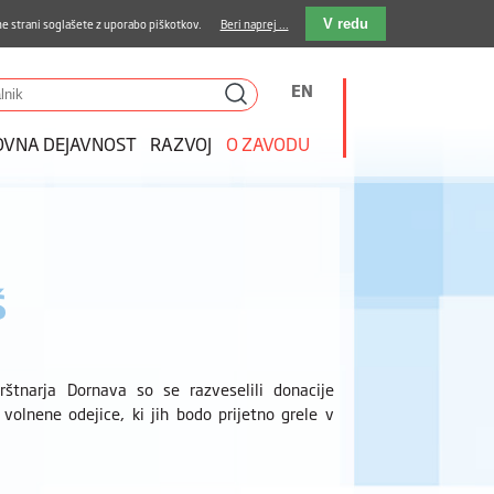
stava kosil
Kakovost in varnost
E-pošta
e strani soglašete z uporabo piškotkov.
Beri naprej ...
V redu
EN
OVNA DEJAVNOST
RAZVOJ
O ZAVODU
Š
štnarja Dornava so se razveselili donacije
volnene odejice, ki jih bodo prijetno grele v