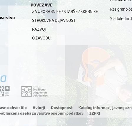
POVEZAVE
Razigrano ob
ZA UPORABNIKE / STARŠE / SKRBNIKE
 varstvo
Sladoledni 
STROKOVNA DEJAVNOST
a
RAZVOJ
O ZAVODU
a
ravno obvestilo
Avtorji
Dostopnost
Katalog informacij javnega zn
ooblaščena oseba za varstvo osebnih podatkov
ZZPRI