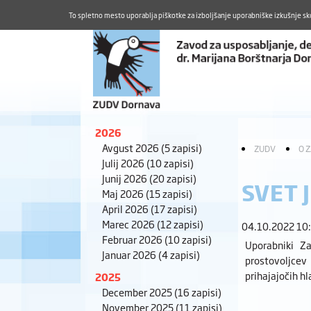
To spletno mesto uporablja piškotke za izboljšanje uporabniške izkušnje sk
2026
Avgust 2026
(5 zapisi)
ZUDV
O 
Julij 2026
(10 zapisi)
Junij 2026
(20 zapisi)
SVET 
Maj 2026
(15 zapisi)
April 2026
(17 zapisi)
Marec 2026
(12 zapisi)
04.10.2022 10
Februar 2026
(10 zapisi)
Uporabniki Za
Januar 2026
(4 zapisi)
prostovoljcev
prihajajočih h
2025
December 2025
(16 zapisi)
November 2025
(11 zapisi)