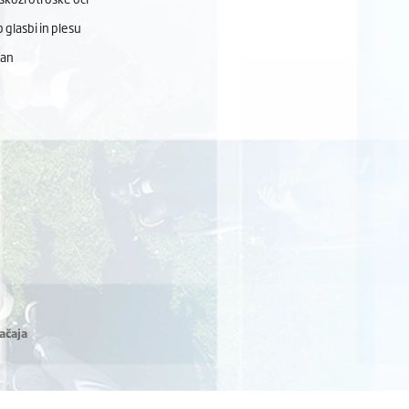
 glasbi in plesu
dan
ačaja