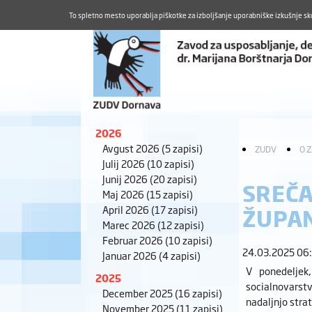
To spletno mesto uporablja piškotke za izboljšanje uporabniške izkušnje sk
2026
Avgust 2026
(5 zapisi)
ZUDV
O 
Julij 2026
(10 zapisi)
Junij 2026
(20 zapisi)
SREČA
Maj 2026
(15 zapisi)
April 2026
(17 zapisi)
ŽUPA
Marec 2026
(12 zapisi)
Februar 2026
(10 zapisi)
24.03.2025 06
Januar 2026
(4 zapisi)
V ponedeljek
2025
socialnovarstv
December 2025
(16 zapisi)
nadaljnjo stra
November 2025
(11 zapisi)