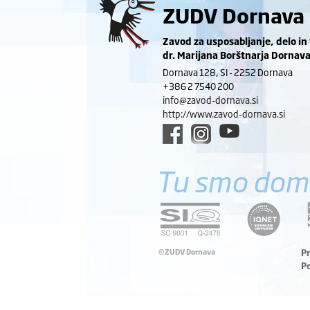
ZUDV Dornava
Zavod za usposabljanje, delo in
dr. Marijana Borštnarja Dornav
Dornava 128, SI - 2252 Dornava
+386 2 7540 200
info@zavod-dornava.si
http://www.zavod-dornava.si
Tu smo dom
©ZUDV Dornava
P
P