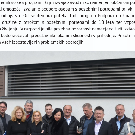
nanili so se s programi, ki jih izvaja zavod in so namenjeni občanom po
ki omogoča izvajanje podpore osebam s posebnimi potrebami pri vklj
podinjstvu. Od septembra poteka tudi program Podpora družinam
 družine z otrokom s posebnimi potrebami do 18 leta ter vzpos
ivljenju. V razpravi je bila posebna pozornost namenjena tudi izzivo
e bodo srečevali predstavniki lokalnih skupnosti v prihodnje. Prisotni 
 vseh izpostavljenih problemskih področjih.