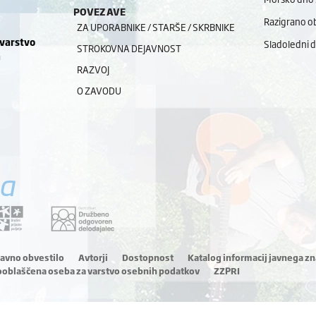
POVEZAVE
Razigrano ob
ZA UPORABNIKE / STARŠE / SKRBNIKE
 varstvo
Sladoledni 
STROKOVNA DEJAVNOST
a
RAZVOJ
O ZAVODU
a
ravno obvestilo
Avtorji
Dostopnost
Katalog informacij javnega zn
ooblaščena oseba za varstvo osebnih podatkov
ZZPRI