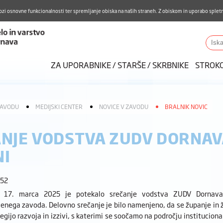
Aktualno
Karierni razvoj
Pohvale in pritožbe
Do
ozi osnovne funkcionalnosti ter spremljanje obiska na naših straneh. Z obiskom in uporabo spletn
ZUDV
Iskalnik
ZA UPORABNIKE / STARŠE / SKRBNIKE
STROK
ZAVODU
MEDIJSKI CENTER
NOVICE V ZAVODU
BRALNIK NOVIC
NJE VODSTVA ZUDV DORNAVA
NI
:52
, 17. marca 2025 je potekalo srečanje vodstva ZUDV Dornava 
enega zavoda. Delovno srečanje je bilo namenjeno, da se županje in
tegijo razvoja in izzivi, s katerimi se soočamo na področju institucion