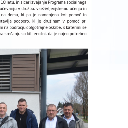
 18 letu, in sicer izvajanje Programa socialnega
učevanju v družbo, vseživljenjskemu učenju in
 na domu, ki pa je namenjena kot pomoč in
tavlja podporo, ki je družinam v pomoč pri
m na področju dolgotrajne oskrbe, s katerimi se
na srečanju so bili enotni, da je nujno potrebno