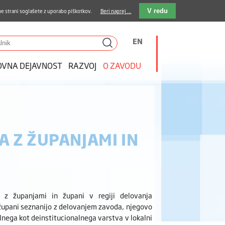
stava kosil
Kakovost in varnost
E-pošta
e strani soglašete z uporabo piškotkov.
Beri naprej ...
V redu
EN
OVNA DEJAVNOST
RAZVOJ
O ZAVODU
 Z ŽUPANJAMI IN
z županjami in župani v regiji delovanja
 župani seznanijo z delovanjem zavoda, njegovo
alnega kot deinstitucionalnega varstva v lokalni