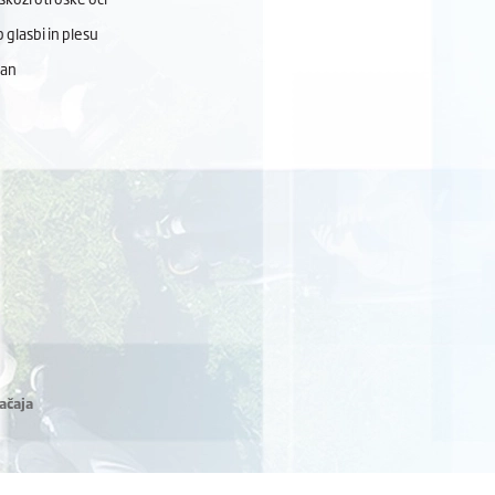
 glasbi in plesu
dan
ačaja