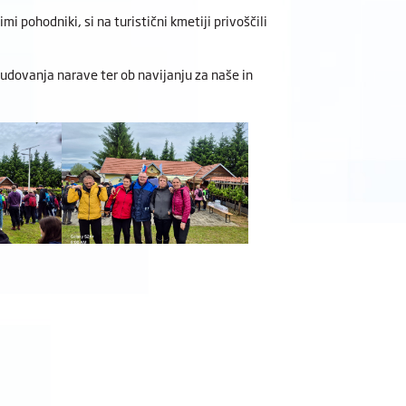
i pohodniki, si na turistični kmetiji privoščili
udovanja narave ter ob navijanju za naše in