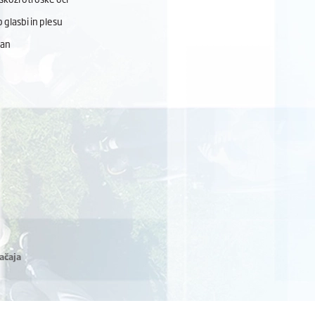
 glasbi in plesu
dan
ačaja