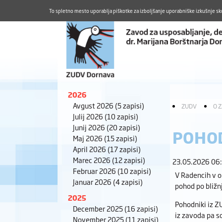
To spletno mesto uporablja piškotke za izboljšanje uporabniške izkušnje sk
2026
Avgust 2026
(5 zapisi)
ZUDV
O 
Julij 2026
(10 zapisi)
Junij 2026
(20 zapisi)
POHOD
Maj 2026
(15 zapisi)
April 2026
(17 zapisi)
Marec 2026
(12 zapisi)
23.05.2026 06
Februar 2026
(10 zapisi)
V Radencih v ok
Januar 2026
(4 zapisi)
pohod po bližnj
2025
Pohodniki iz Z
December 2025
(16 zapisi)
iz zavoda pa so
November 2025
(11 zapisi)