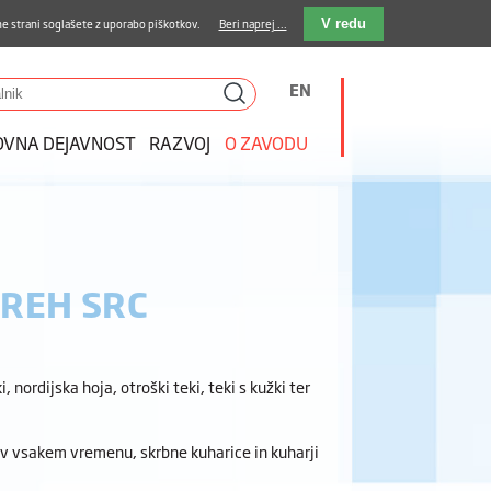
stava kosil
Kakovost in varnost
E-pošta
e strani soglašete z uporabo piškotkov.
Beri naprej ...
V redu
EN
OVNA DEJAVNOST
RAZVOJ
O ZAVODU
TREH SRC
nordijska hoja, otroški teki, teki s kužki ter
 v vsakem vremenu, skrbne kuharice in kuharji