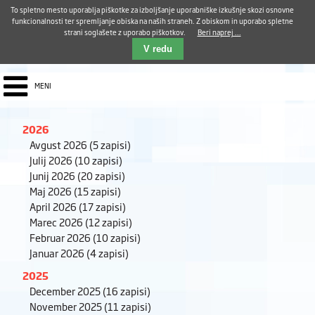
Aktualno
Karierni razvoj
Pohvale in pritožbe
Dostava kosil
Kakovost in varnost
To spletno mesto uporablja piškotke za izboljšanje uporabniške izkušnje skozi osnovne
E-pošta ZUDV
funkcionalnosti ter spremljanje obiska na naših straneh. Z obiskom in uporabo spletne
strani soglašete z uporabo piškotkov.
Beri naprej ...
Iskalnik
EN
V redu
MENI
2026
Avgust 2026
(5 zapisi)
Julij 2026
(10 zapisi)
Junij 2026
(20 zapisi)
Maj 2026
(15 zapisi)
April 2026
(17 zapisi)
Marec 2026
(12 zapisi)
Februar 2026
(10 zapisi)
Januar 2026
(4 zapisi)
2025
December 2025
(16 zapisi)
November 2025
(11 zapisi)