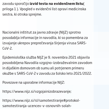
zavodu sporočijo
izvid testa na evidenčnem
listu
(
priloga 1 ). Vpogled v evidenčni list opravi medicinska
sestra, ki otroka sprejme.
Nacionalni inštitut za javno zdravje (NIJZ) sprotno
posodablja informacije in navodila, ki so pomembna za
izvajanje ukrepov preprečevanja širjenja virusa SARS-
CoV-2.
Epidemiološka služba NIJZ je 9. novembra 2021 objavila
posodobljena Navodila vzgojno-izobraževalnim zavodom
in dijaškim domovom ob sumu ali potrjenem primeru
okužbe s SARS-CoV-2 v zavodu za šolsko leto 2021/2022.
Povezave na uporabne informacije NIJZ:
https://www.nijz.si/vzgojainizobrazevanje;
https://www.nijz.si/sl/samotestiranje#protokol-
samotestiranja-ucencev-v-osnovnih-solah-