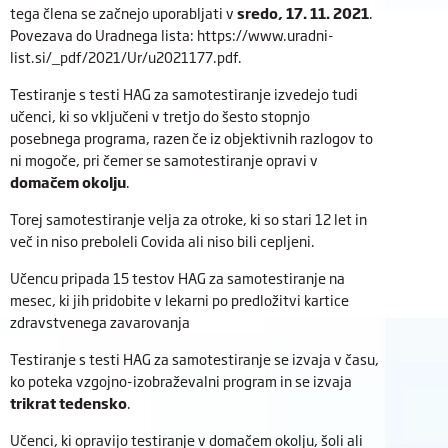
tega člena se začnejo uporabljati v
sredo, 17. 11. 2021
.
Povezava do Uradnega lista: https://www.uradni-
list.si/_pdf/2021/Ur/u2021177.pdf.
Testiranje s testi HAG za samotestiranje izvedejo tudi
učenci, ki so vključeni v tretjo do šesto stopnjo
posebnega programa, razen če iz objektivnih razlogov to
ni mogoče, pri čemer se samotestiranje opravi v
domačem okolju
.
Torej samotestiranje velja za otroke, ki so stari 12 let in
več in niso preboleli Covida ali niso bili cepljeni.
Učencu pripada 15 testov HAG za samotestiranje na
mesec, ki jih pridobite v lekarni po predložitvi kartice
zdravstvenega zavarovanja
Testiranje s testi HAG za samotestiranje se izvaja v času,
ko poteka vzgojno-izobraževalni program in se izvaja
trikrat tedensko
.
Učenci, ki opravijo testiranje v domačem okolju, šoli ali