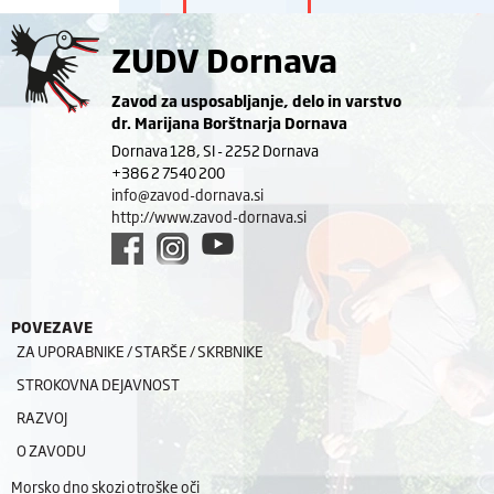
ZUDV Dornava
Zavod za usposabljanje, delo in varstvo
dr. Marijana Borštnarja Dornava
Dornava 128, SI - 2252 Dornava
+386 2 7540 200
info@zavod-dornava.si
http://www.zavod-dornava.si
POVEZAVE
ZA UPORABNIKE / STARŠE / SKRBNIKE
STROKOVNA DEJAVNOST
RAZVOJ
O ZAVODU
Morsko dno skozi otroške oči