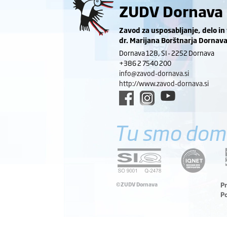
ZUDV Dornava
Zavod za usposabljanje, delo in
dr. Marijana Borštnarja Dornav
Dornava 128, SI - 2252 Dornava
+386 2 7540 200
info@zavod-dornava.si
http://www.zavod-dornava.si
Tu smo dom
©ZUDV Dornava
P
P