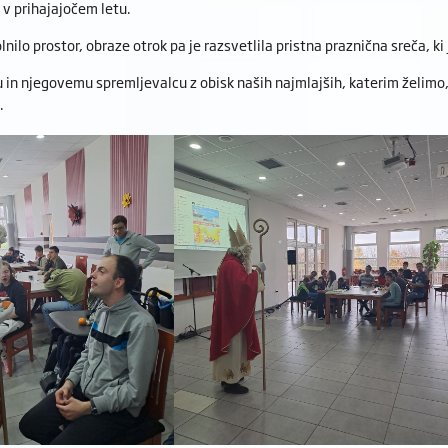
 v prihajajočem letu.
lnilo prostor, obraze otrok pa je razsvetlila pristna praznična sreča, ki 
 in njegovemu spremljevalcu z obisk naših najmlajših, katerim želimo,
.