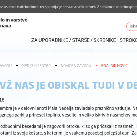
Aktualno
Karierni razvoj
Pohvale in pritožbe
Do
ozi osnovne funkcionalnosti ter spremljanje obiska na naših straneh. Z obiskom in uporabo spletn
ZUDV
Iskalnik
ZA UPORABNIKE / STARŠE / SKRBNIKE
STROK
ZAVODU
MEDIJSKI CENTER
NOVICE V ZAVODU
BRALNIK NOVIC
VŽ NAS JE OBISKAL TUDI V D
:16
embra je v delovni enoti Mala Nedelja zavladalo praznično vzdušje. Naš
aznega parklja prinesel toplino, veselje in veliko iskrivih nasmehov 
odbudnimi besedami je nagovoril otroke, ki so ga pričakali z nasmehi in
rotami iz svoje košare, s katerimi je vsakemu posebej polepšal dan. Zap