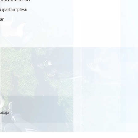
 glasbi in plesu
dan
ačaja