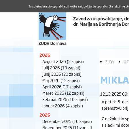
To spletno mesto uporablja piškotke za izboljšanje uporabniške izkušnje sk
2026
Avgust 2026
(5 zapisi)
ZUDV
O 
Julij 2026
(10 zapisi)
Junij 2026
(20 zapisi)
MIKLA
Maj 2026
(15 zapisi)
April 2026
(17 zapisi)
Marec 2026
(12 zapisi)
12.12.2025 09
Februar 2026
(10 zapisi)
V petek, 5. dec
Januar 2026
(4 zapisi)
spremstvu prij
2025
Z nežnimi in sp
December 2025
(16 zapisi)
s sladkimi dob
November 2025
(11 zapisi)