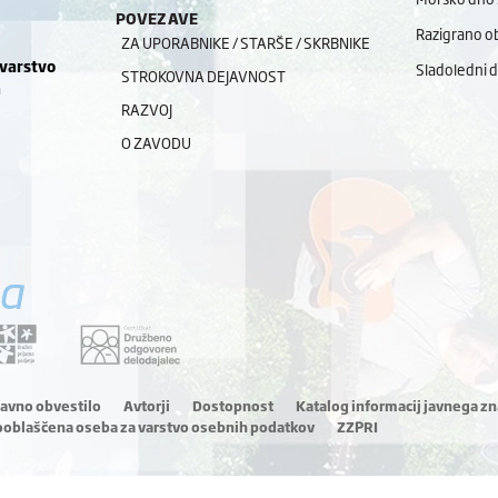
POVEZAVE
Razigrano ob
ZA UPORABNIKE / STARŠE / SKRBNIKE
 varstvo
Sladoledni 
STROKOVNA DEJAVNOST
a
RAZVOJ
O ZAVODU
a
ravno obvestilo
Avtorji
Dostopnost
Katalog informacij javnega zn
ooblaščena oseba za varstvo osebnih podatkov
ZZPRI