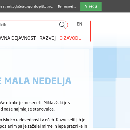
stava kosil
Kakovost in varnost
E-pošta
e strani soglašete z uporabo piškotkov.
Beri naprej ...
V redu
EN
OVNA DEJAVNOST
RAZVOJ
O ZAVODU
E MALA NEDELJA
e otroke je presenetil Miklavž, ki je v
med naše najmlajše stanovalce.
 iskrico radovednosti v očeh. Razveselil jih je
oslenim pa je zaželel mirne in lepe praznike in