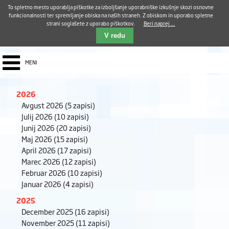
Aktualno
Karierni razvoj
Pohvale in pritožbe
Dostava kosil
Kakovost in varnost
To spletno mesto uporablja piškotke za izboljšanje uporabniške izkušnje skozi osnovne
E-pošta ZUDV
funkcionalnosti ter spremljanje obiska na naših straneh. Z obiskom in uporabo spletne
strani soglašete z uporabo piškotkov.
Beri naprej ...
Iskalnik
EN
V redu
MENI
2026
Avgust 2026
(5 zapisi)
Julij 2026
(10 zapisi)
Junij 2026
(20 zapisi)
Maj 2026
(15 zapisi)
April 2026
(17 zapisi)
Marec 2026
(12 zapisi)
Februar 2026
(10 zapisi)
Januar 2026
(4 zapisi)
2025
December 2025
(16 zapisi)
November 2025
(11 zapisi)