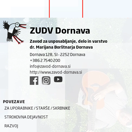
ZUDV Dornava
Zavod za usposabljanje, delo in varstvo
dr. Marijana Borštnarja Dornava
Dornava 128, SI - 2252 Dornava
+386 2 7540 200
info@zavod-dornava.si
http://www.zavod-dornava.si
POVEZAVE
ZA UPORABNIKE / STARŠE / SKRBNIKE
STROKOVNA DEJAVNOST
RAZVOJ