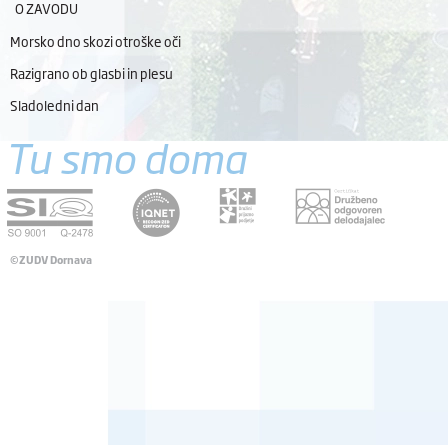
O ZAVODU
Morsko dno skozi otroške oči
Razigrano ob glasbi in plesu
Sladoledni dan
Tu smo doma
©ZUDV Dornava