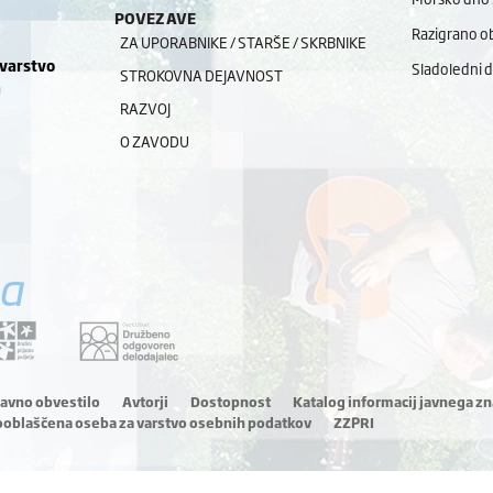
POVEZAVE
Razigrano ob
ZA UPORABNIKE / STARŠE / SKRBNIKE
 varstvo
Sladoledni 
STROKOVNA DEJAVNOST
a
RAZVOJ
O ZAVODU
a
ravno obvestilo
Avtorji
Dostopnost
Katalog informacij javnega zn
ooblaščena oseba za varstvo osebnih podatkov
ZZPRI