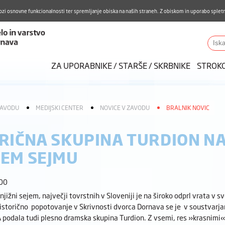
Aktualno
Karierni razvoj
Pohvale in pritožbe
Do
ozi osnovne funkcionalnosti ter spremljanje obiska na naših straneh. Z obiskom in uporabo spletn
ZUDV
Iskalnik
ZA UPORABNIKE / STARŠE / SKRBNIKE
STROK
ZAVODU
MEDIJSKI CENTER
NOVICE V ZAVODU
BRALNIK NOVIC
RIČNA SKUPINA TURDION NA
EM SEJMU
:00
njižni sejem, največji tovrstnih v Sloveniji je na široko odprl vrata v sv
istorično popotovanje v Skrivnosti dvorca Dornava se je v soustvarja
 podala tudi plesno dramska skupina Turdion. Z vsemi, res »krasnimi« 