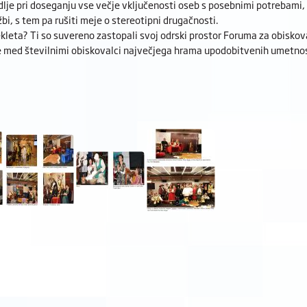
 dlje pri doseganju vse večje vključenosti oseb s posebnimi potrebami,
bi, s tem pa rušiti meje o stereotipni drugačnosti.
dekleta? Ti so suvereno zastopali svoj odrski prostor Foruma za obiskov
e med številnimi obiskovalci največjega hrama upodobitvenih umetnos