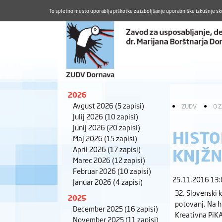
To spletno mesto uporablja piškotke za izboljšanje uporabniške izkušnje sk
2026
Avgust 2026
(5 zapisi)
ZUDV
O 
Julij 2026
(10 zapisi)
Junij 2026
(20 zapisi)
HISTO
Maj 2026
(15 zapisi)
April 2026
(17 zapisi)
KNJŽN
Marec 2026
(12 zapisi)
Februar 2026
(10 zapisi)
25.11.2016 13
Januar 2026
(4 zapisi)
32. Slovenski k
2025
potovanj. Na h
December 2025
(16 zapisi)
Kreativna PiKA
November 2025
(11 zapisi)