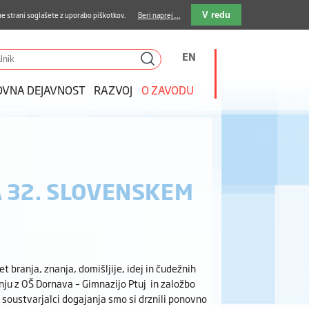
stava kosil
Kakovost in varnost
E-pošta
e strani soglašete z uporabo piškotkov.
Beri naprej ...
V redu
EN
OVNA DEJAVNOST
RAZVOJ
O ZAVODU
 32. SLOVENSKEM
et branja, znanja, domišljije, idej in čudežnih
nju z OŠ Dornava – Gimnazijo Ptuj in založbo
soustvarjalci dogajanja smo si drznili ponovno