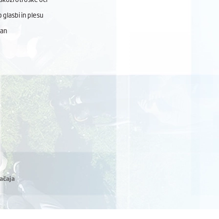
 glasbi in plesu
dan
ačaja