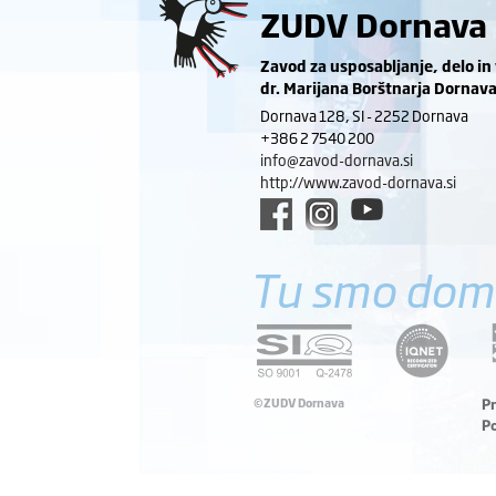
ZUDV Dornava
Zavod za usposabljanje, delo in
dr. Marijana Borštnarja Dornav
Dornava 128, SI - 2252 Dornava
+386 2 7540 200
info@zavod-dornava.si
http://www.zavod-dornava.si
Tu smo dom
©ZUDV Dornava
P
P