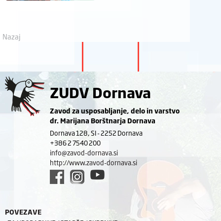
Nazaj
ZUDV Dornava
Zavod za usposabljanje, delo in varstvo
dr. Marijana Borštnarja Dornava
Dornava 128, SI - 2252 Dornava
+386 2 7540 200
info@zavod-dornava.si
http://www.zavod-dornava.si
POVEZAVE