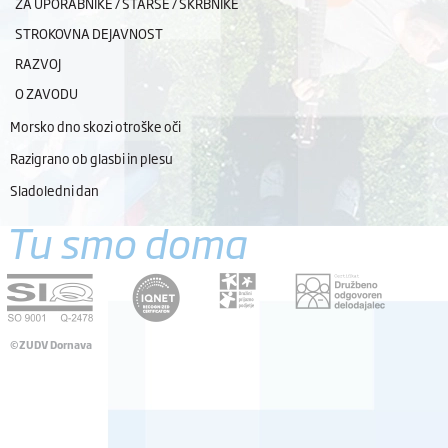
ZA UPORABNIKE / STARŠE / SKRBNIKE
STROKOVNA DEJAVNOST
RAZVOJ
O ZAVODU
Morsko dno skozi otroške oči
Razigrano ob glasbi in plesu
Sladoledni dan
Tu smo doma
©ZUDV Dornava