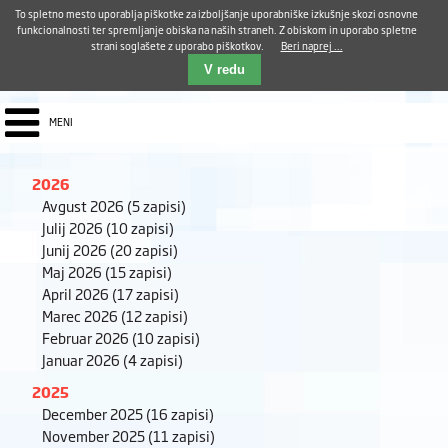
Aktualno
Karierni razvoj
Pohvale in pritožbe
Dostava kosil
Kakovost in varnost
To spletno mesto uporablja piškotke za izboljšanje uporabniške izkušnje skozi osnovne
E-pošta ZUDV
funkcionalnosti ter spremljanje obiska na naših straneh. Z obiskom in uporabo spletne
strani soglašete z uporabo piškotkov.
Beri naprej ...
Iskalnik
EN
V redu
MENI
2026
Avgust 2026
(5 zapisi)
Julij 2026
(10 zapisi)
Junij 2026
(20 zapisi)
Maj 2026
(15 zapisi)
April 2026
(17 zapisi)
Marec 2026
(12 zapisi)
Februar 2026
(10 zapisi)
Januar 2026
(4 zapisi)
2025
December 2025
(16 zapisi)
November 2025
(11 zapisi)