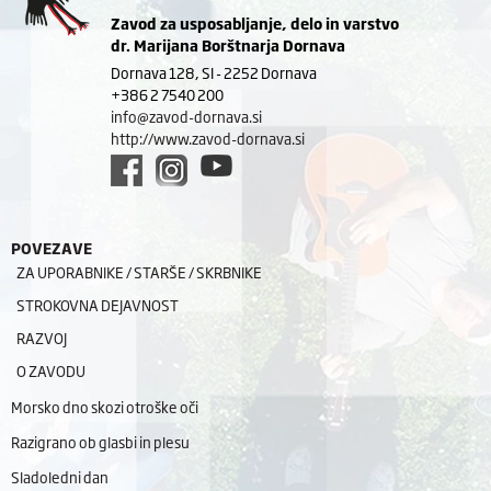
Zavod za usposabljanje, delo in varstvo
dr. Marijana Borštnarja Dornava
Dornava 128, SI - 2252 Dornava
+386 2 7540 200
info@zavod-dornava.si
http://www.zavod-dornava.si
POVEZAVE
ZA UPORABNIKE / STARŠE / SKRBNIKE
STROKOVNA DEJAVNOST
RAZVOJ
O ZAVODU
Morsko dno skozi otroške oči
Razigrano ob glasbi in plesu
Sladoledni dan