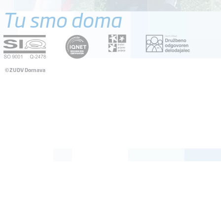
Tu smo doma
©ZUDV Dornava
Pravno obvestilo
Avtorji
Dostopnost
Katalog informacij javnega značaja