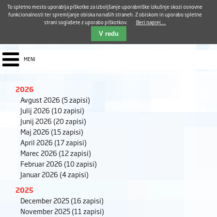
Aktualno
Karierni razvoj
Pohvale in pritožbe
Dostava kosil
Kakovost in varnost
To spletno mesto uporablja piškotke za izboljšanje uporabniške izkušnje skozi osnovne
E-pošta ZUDV
funkcionalnosti ter spremljanje obiska na naših straneh. Z obiskom in uporabo spletne
strani soglašete z uporabo piškotkov.
Beri naprej ...
Iskalnik
EN
V redu
MENI
2026
Avgust 2026
(5 zapisi)
Julij 2026
(10 zapisi)
Junij 2026
(20 zapisi)
Maj 2026
(15 zapisi)
April 2026
(17 zapisi)
Marec 2026
(12 zapisi)
Februar 2026
(10 zapisi)
Januar 2026
(4 zapisi)
2025
December 2025
(16 zapisi)
November 2025
(11 zapisi)