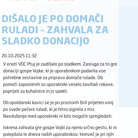
DIŠALO JE PO DOMAČI
RULADI – ZAHVALA ZA
SLADKO DONACIJO
20.10.2025 11:32
V enoti VDC Ptuj je zadišalo po sladkem. Zasluga za to gre
donaciji gospe Vojke, ki je uporabnikom podarila vse
potrebne sestavine za pripravo domače rulade. Ob
pomoči zaposlenih so uporabniki veselo zavihali rokave,
poprijeli za kuhalnice in jo spekli.
Ob opoldanski kavici se je po prostorih širil prijeten vonj
po sveže pečeni ruladi, ki je hitro izginila z miz.
Navdušenje med uporabniki ni bilo mogoče spregledati.
Iskrena zahvala gre gospe Vojki za njeno srčno gesto, ki ni
polepšala le dneva naših uporabnikov, temveč je pri njih