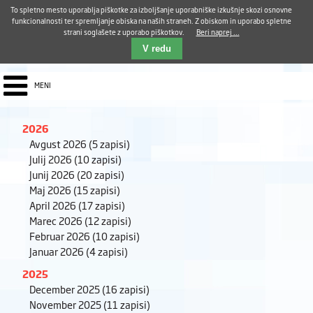
Aktualno
Karierni razvoj
Pohvale in pritožbe
Dostava kosil
Kakovost in varnost
To spletno mesto uporablja piškotke za izboljšanje uporabniške izkušnje skozi osnovne
E-pošta ZUDV
funkcionalnosti ter spremljanje obiska na naših straneh. Z obiskom in uporabo spletne
strani soglašete z uporabo piškotkov.
Beri naprej ...
Iskalnik
EN
V redu
MENI
2026
Avgust 2026
(5 zapisi)
Julij 2026
(10 zapisi)
Junij 2026
(20 zapisi)
Maj 2026
(15 zapisi)
April 2026
(17 zapisi)
Marec 2026
(12 zapisi)
Februar 2026
(10 zapisi)
Januar 2026
(4 zapisi)
2025
December 2025
(16 zapisi)
November 2025
(11 zapisi)