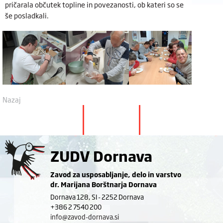
pričarala občutek topline in povezanosti, ob kateri so se
še posladkali.
Nazaj
ZUDV Dornava
Zavod za usposabljanje, delo in varstvo
dr. Marijana Borštnarja Dornava
Dornava 128, SI - 2252 Dornava
+386 2 7540 200
info@zavod-dornava.si